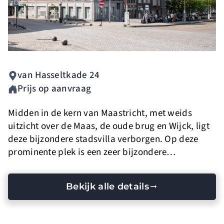
van Hasseltkade 24
Prijs op aanvraag
Midden in de kern van Maastricht, met weids
uitzicht over de Maas, de oude brug en Wijck, ligt
deze bijzondere stadsvilla verborgen. Op deze
prominente plek is een zeer bijzondere
woonbeleving op hoogte gecreëerd, waarbij het
gevoel van een villa met de eigenschappen van
Bekijk alle details
een penthouse zijn samengesmolten. Een
industriële glazen trap en lift springen bij
binnenkomst direct in het oog en verbinden de