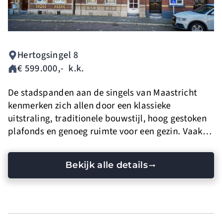
Hertogsingel 8
€ 599.000
,-
k.k.
De stadspanden aan de singels van Maastricht
kenmerken zich allen door een klassieke
uitstraling, traditionele bouwstijl, hoog gestoken
plafonds en genoeg ruimte voor een gezin. Vaak
begin 1900 gebouwd en in de loop der jaren stukje
bij beetje aangepast aan de woonwensen uit de
Bekijk alle details
verschillende decennia. De veelzijdige ruimte in
dit herenhuis is daarbij verdeeld geweest in twee
leefruimten, welke setting we duidelijk kunnen
terugzien. Met pure, authentieke en soms vintage
elementen biedt dit pand een scala aan