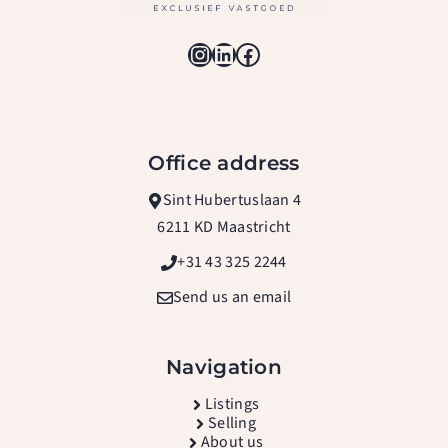
Instagram
LinkedIn
Facebook
Office address
Sint Hubertuslaan 4
6211 KD Maastricht
+31 43 325 2244
Send us an email
Navigation
L
istings
Selling
About us